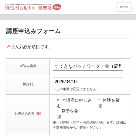
menu
講座申込みフォーム
※
は入力必須項目です。
申込み講座
開講日
※この項目は変更できません。
本講座に申し込
体験を希
む
望
見学を希
お申込み内容 (
※
)
望
※一部体験・見学不可の講座があります。詳細は
各講座情報からご確認ください。