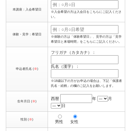
本講座：入会希望日
※入会希望の方は入会日をこちらにご記入くださ
い。
体験・見学：希望日
※体験の方は「体験希望日」、見学の方は「見学
希望日と来場時間」をこちらにご記入ください。
フリガナ（カタカナ）：
氏名（漢字）：
申込者氏名 (
※
)
※18歳以下の方がお申込の場合は、下記「保護者
氏名・続柄」の欄のご記入をお願いします。
西暦
年
月
生年月日 (
※
)
日
性別 (
※
)
男性
女性