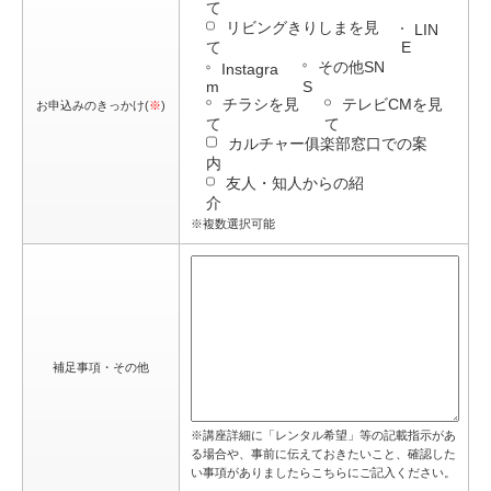
て
リビングきりしまを見
LIN
て
E
その他SN
Instagra
m
S
チラシを見
テレビCMを見
お申込みのきっかけ(
※
)
て
て
カルチャー俱楽部窓口での案
内
友人・知人からの紹
介
※複数選択可能
補足事項・その他
※講座詳細に「レンタル希望」等の記載指示があ
る場合や、事前に伝えておきたいこと、確認した
い事項がありましたらこちらにご記入ください。