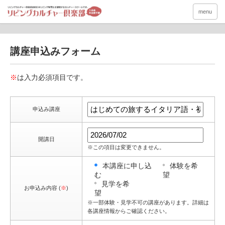
menu
講座申込みフォーム
※
は入力必須項目です。
申込み講座
開講日
※この項目は変更できません。
本講座に申し込
体験を希
む
望
見学を希
お申込み内容 (
※
)
望
※一部体験・見学不可の講座があります。詳細は
各講座情報からご確認ください。