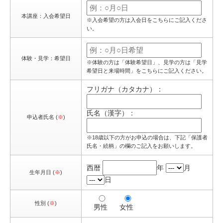
本講座：入会希望日
※入会希望の方は入会日をこちらにご記入くださ
い。
体験・見学：希望日
※体験の方は「体験希望日」、見学の方は「見学
希望日と来場時間」をこちらにご記入ください。
フリガナ（カタカナ）：
氏名（漢字）：
申込者氏名 (
※
)
※18歳以下の方がお申込の場合は、下記「保護者
氏名・続柄」の欄のご記入をお願いします。
西暦
年
月
生年月日 (
※
)
日
性別 (
※
)
男性
女性