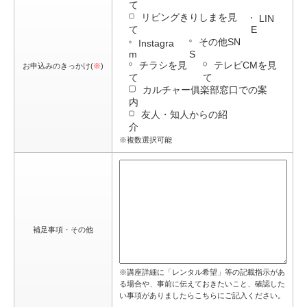
て
リビングきりしまを見
LIN
て
E
その他SN
Instagra
m
S
チラシを見
テレビCMを見
お申込みのきっかけ(
※
)
て
て
カルチャー俱楽部窓口での案
内
友人・知人からの紹
介
※複数選択可能
補足事項・その他
※講座詳細に「レンタル希望」等の記載指示があ
る場合や、事前に伝えておきたいこと、確認した
い事項がありましたらこちらにご記入ください。