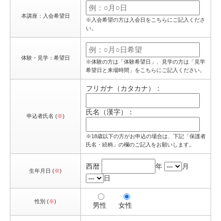
本講座：入会希望日
※入会希望の方は入会日をこちらにご記入くださ
い。
体験・見学：希望日
※体験の方は「体験希望日」、見学の方は「見学
希望日と来場時間」をこちらにご記入ください。
フリガナ（カタカナ）：
氏名（漢字）：
申込者氏名 (
※
)
※18歳以下の方がお申込の場合は、下記「保護者
氏名・続柄」の欄のご記入をお願いします。
西暦
年
月
生年月日 (
※
)
日
性別 (
※
)
男性
女性