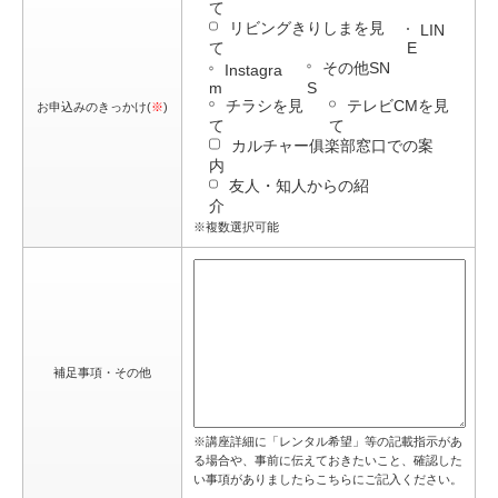
て
リビングきりしまを見
LIN
て
E
その他SN
Instagra
m
S
チラシを見
テレビCMを見
お申込みのきっかけ(
※
)
て
て
カルチャー俱楽部窓口での案
内
友人・知人からの紹
介
※複数選択可能
補足事項・その他
※講座詳細に「レンタル希望」等の記載指示があ
る場合や、事前に伝えておきたいこと、確認した
い事項がありましたらこちらにご記入ください。