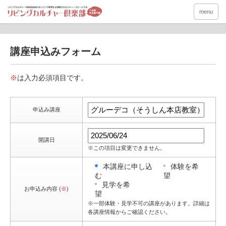
menu
講座申込みフォーム
※
は入力必須項目です。
申込み講座
開講日
※この項目は変更できません。
本講座に申し込
体験を希
む
望
見学を希
お申込み内容 (
※
)
望
※一部体験・見学不可の講座があります。詳細は
各講座情報からご確認ください。