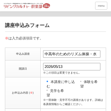
menu
講座申込みフォーム
※
は入力必須項目です。
申込み講座
開講日
※この項目は変更できません。
本講座に申し込
体験を希
む
望
見学を希
お申込み内容 (
※
)
望
※一部体験・見学不可の講座があります。詳細は
各講座情報からご確認ください。