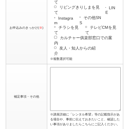
て
リビングきりしまを見
LIN
て
E
その他SN
Instagra
m
S
チラシを見
テレビCMを見
お申込みのきっかけ(
※
)
て
て
カルチャー俱楽部窓口での案
内
友人・知人からの紹
介
※複数選択可能
補足事項・その他
※講座詳細に「レンタル希望」等の記載指示があ
る場合や、事前に伝えておきたいこと、確認した
い事項がありましたらこちらにご記入ください。