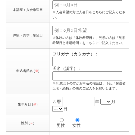
本講座：入会希望日
※入会希望の方は入会日をこちらにご記入くださ
い。
体験・見学：希望日
※体験の方は「体験希望日」、見学の方は「見学
希望日と来場時間」をこちらにご記入ください。
フリガナ（カタカナ）：
氏名（漢字）：
申込者氏名 (
※
)
※18歳以下の方がお申込の場合は、下記「保護者
氏名・続柄」の欄のご記入をお願いします。
西暦
年
月
生年月日 (
※
)
日
性別 (
※
)
男性
女性