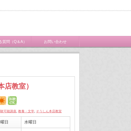
る質問（Q＆A）
お問い合わせ
本店教室）
体験可能講座
,
教養・文学
,
そうしん本店教室
曜日
水曜日