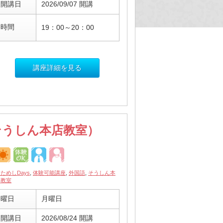
開講日
2026/09/07 開講
時間
19：00～20：00
講座詳細を見る
そうしん本店教室）
ためしDays
,
体験可能講座
,
外国語
,
そうしん本
店教室
曜日
月曜日
開講日
2026/08/24 開講