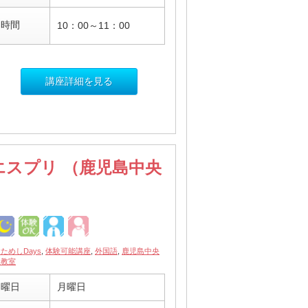
時間
10：00～11：00
講座詳細を見る
エスプリ （鹿児島中央
ためしDays
,
体験可能講座
,
外国語
,
鹿児島中央
駅教室
曜日
月曜日