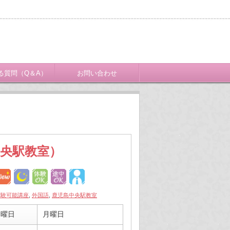
る質問（Q＆A）
お問い合わせ
中央駅教室）
体験可能講座
,
外国語
,
鹿児島中央駅教室
曜日
月曜日