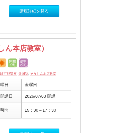
講座詳細を見る
しん本店教室）
体験可能講座
,
外国語
,
そうしん本店教室
曜日
金曜日
開講日
2026/07/03 開講
時間
15：30～17：30