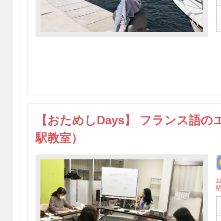
【おためしDays】 フランス語の
駅教室）
お