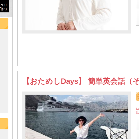
【おためしDays】 簡単英会話（
お