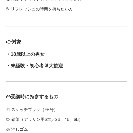
☕ リフレッシュの時間を持ちたい方
👉対象
・18歳以上の男女
・未経験・初心者🔰大歓迎
👜受講時に持参するもの
📒 スケッチブック（F6号）
✏️ 鉛筆（デッサン用6本／2B、4B、6B）
🧽 消しゴム