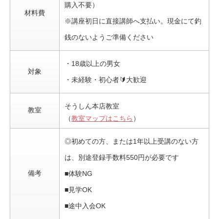
購入不要）
材料費
※講座初日に直接講師へ支払い。現金にて釣
銭のないようご準備ください
・18歳以上の男女
対象
・未経験・初心者🔰大歓迎
そうしん本店教室
教室
（
教室マップはこちら
）
◎初めての方、または1年以上受講のない方
は、別途登録手数料550円が必要です
備考
■体験NG
■見学OK
■途中入会OK