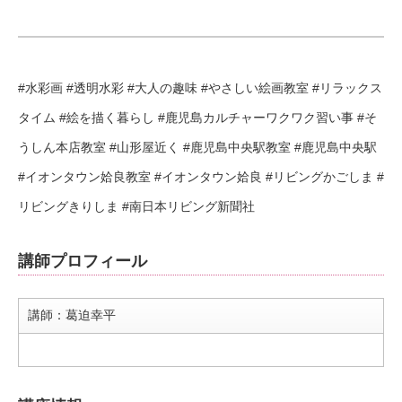
#水彩画 #透明水彩 #大人の趣味 #やさしい絵画教室 #リラックス
タイム #絵を描く暮らし #鹿児島カルチャーワクワク習い事 #そ
うしん本店教室 #山形屋近く #鹿児島中央駅教室 #鹿児島中央駅
#イオンタウン姶良教室 #イオンタウン姶良 #リビングかごしま #
リビングきりしま #南日本リビング新聞社
講師プロフィール
講師：葛迫幸平