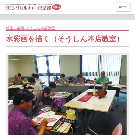
menu
絵画・美術
,
そうしん本店教室
水彩画を描く（そうしん本店教室）