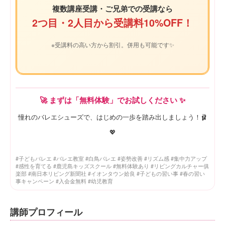
複数講座受講・ご兄弟での受講なら
2つ目・2人目から受講料10%OFF！
※受講料の高い方から割引。併用も可能です✨
🚀 まずは「無料体験」でお試しください ✨
憧れのバレエシューズで、はじめの一歩を踏み出しましょう！🩰
💖
#子どもバレエ #バレエ教室 #白鳥バレエ #姿勢改善 #リズム感 #集中力アップ
#感性を育てる #鹿児島キッズスクール #無料体験あり #リビングカルチャー俱
楽部 #南日本リビング新聞社 #イオンタウン姶良 #子どもの習い事 #春の習い
事キャンペーン #入会金無料 #幼児教育
講師プロフィール