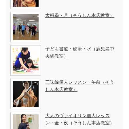
太極拳・月（そうしん本店教室）
子ども書道・硬筆・水（鹿児島中
央駅教室）
三味線個人レッスン・午前（そう
しん本店教室）
大人のヴァイオリン個人レッス
ン・金・夜（そうしん本店教室）