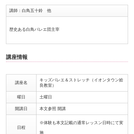
講師：白鳥五十鈴 他
歴史ある白鳥バレエ団主宰
講座情報
キッズバレエ＆ストレッチ（イオンタウン姶
講座名
良教室）
曜日
土曜日
開講日
本文参照 開講
※体験も本文記載の通常レッスン日時にて実
日程
施