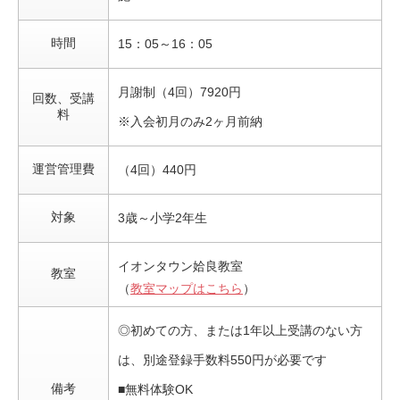
時間
15：05～16：05
月謝制（4回）7920円
回数、受講
料
※入会初月のみ2ヶ月前納
運営管理費
（4回）440円
対象
3歳～小学2年生
イオンタウン姶良教室
教室
（
教室マップはこちら
）
◎初めての方、または1年以上受講のない方
は、別途登録手数料550円が必要です
備考
■無料体験OK